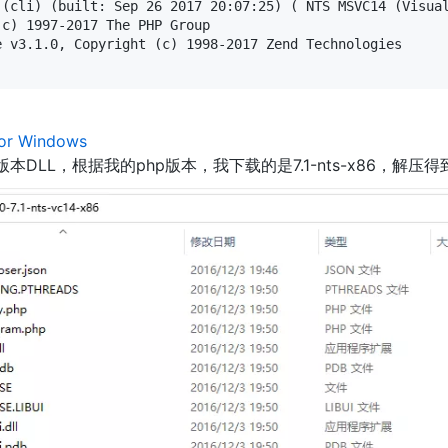
 (cli) (built: Sep 26 2017 20:07:25) ( NTS MSVC14 (Visual
c) 1997-2017 The PHP Group

e v3.1.0, Copyright (c) 1998-2017 Zend Technologies

 for Windows
本DLL，根据我的php版本，我下载的是7.1-nts-x86，解压