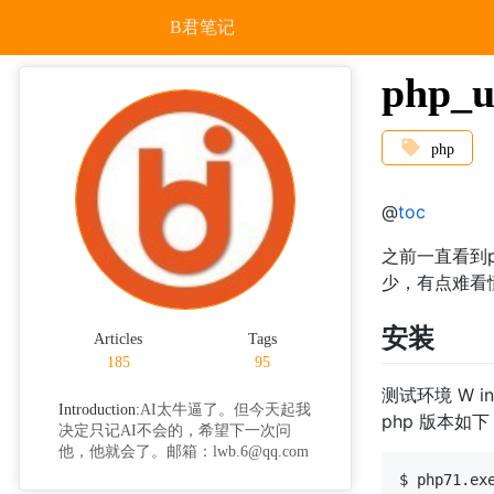
B君笔记
php_
php
@
toc
之前一直看到
少，有点难看
安装
Articles
Tags
185
95
测试环境 W in
Introduction:
AI太牛逼了。但今天起我
php 版本如下
决定只记AI不会的，希望下一次问
他，他就会了。邮箱：lwb.6@qq.com
$ php71.exe