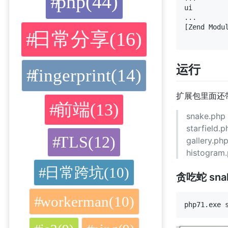
php(44)
ui

...

[Zend Modul
日常分享(16)
运行
fingerprint(14)
扩展包里面还
前端(13)
snake.php
starfield.p
TLS(12)
gallery.ph
histogram
日常跨坑(10)
贪吃蛇 sna
workerman(10)