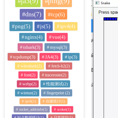
ja3(9)
ping(9)
dns(7)
tcp(6)
png(5)
js(5)
ipv4(4)
nginx(4)
vue(4)
tshark(3)
mysql(3)
tcpdump(3)
JA4(3)
ip(3)
wireshark(2)
fetch-h2(2)
font(2)
traceroute(2)
webp(2)
性能测试(2)
wintun(2)
fingerprint (2)
ipv6(1)
自建统计(1)
socket_addrinfo(1)
scoket(1)
站点数据统计(1)
日常踩坑(1)