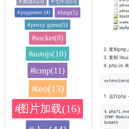
渐进式(3)
七牛云(3)
http(5)
puppeteer (4)
proxy guess(5)
socket(8)
复制php_u
autojs(10)
复制 libui
php.i
icmp(11)
seo(13)
运行php
图片加载(16)
$ php71.exe
[PHP Module
bcmath

...
