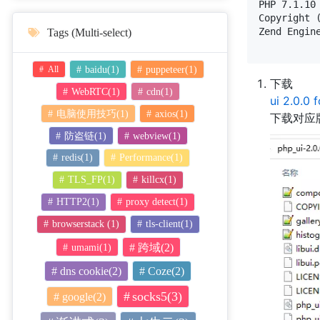
PHP 7.1.10
Copyright (
Zend Engin
Tags (Multi-select)
baidu(1)
puppeteer(1)
All
下载
WebRTC(1)
cdn(1)
ui 2.0.0
电脑使用技巧(1)
axios(1)
下载对应版
防盗链(1)
webview(1)
redis(1)
Performance(1)
TLS_FP(1)
killcx(1)
HTTP2(1)
proxy detect(1)
browserstack (1)
tls-client(1)
umami(1)
跨域(2)
dns cookie(2)
Coze(2)
socks5(3)
google(2)