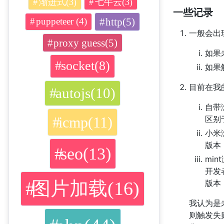
渐进式(3)
七牛云(3)
一些记录
http(5)
puppeteer (4)
一般会出
proxy guess(5)
如果未
socket(8)
如果触
目前在我
autojs(10)
自带
icmp(11)
区别
小米
版本：X
seo(13)
mi
开发
图片加载(16)
版本：X
我认为是未做
则触发失