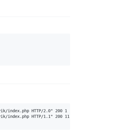
vik/index.php HTTP/2.0" 200 1 "-" "Mozilla/5.0 (Linux; U;
ik/index.php HTTP/1.1" 200 11 "-" "Dalvik/2.1.0 (Linux; 