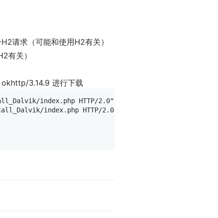
个H2请求（可能和使用H2有关）
H2有关）
okhttp/3.14.9 进行下载
all_Dalvik/index.php HTTP/2.0" 200 1 "-" "Mozilla/5.0 (Li
all_Dalvik/index.php HTTP/2.0" 200 0 "-" "okhttp/3.14.9"