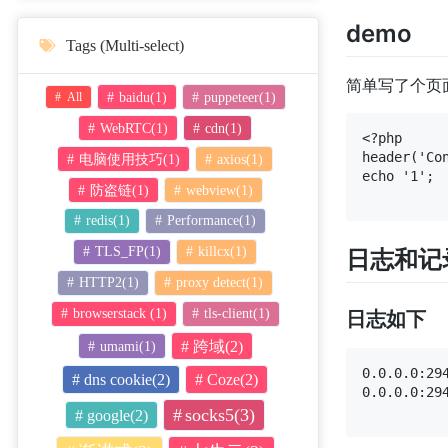
demo
Tags (Multi-select)
简单写了个页
baidu(1)
puppeteer(1)
All
WebRTC(1)
cdn(1)
<?php

header('Con
电脑使用技巧(1)
axios(1)
echo '1';

防盗链(1)
webview(1)
redis(1)
Performance(1)
TLS_FP(1)
killcx(1)
日志和记
HTTP2(1)
proxy detect(1)
browserstack (1)
tls-client(1)
日志如下
umami(1)
跨域(2)
0.0.0.0:29
dns cookie(2)
Coze(2)
0.0.0.0:29
socks5(3)
google(2)