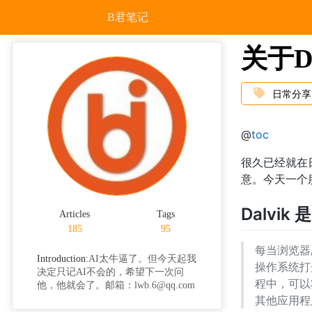
B君笔记
关于Da
日常分享
@
toc
很久已经就在日
意。今天一个朋
Dalvik 
Articles
Tags
185
95
每当浏览器
Introduction:
AI太牛逼了。但今天起我
操作系统打
决定只记AI不会的，希望下一次问
程中，可以
他，他就会了。邮箱：lwb.6@qq.com
其他应用程