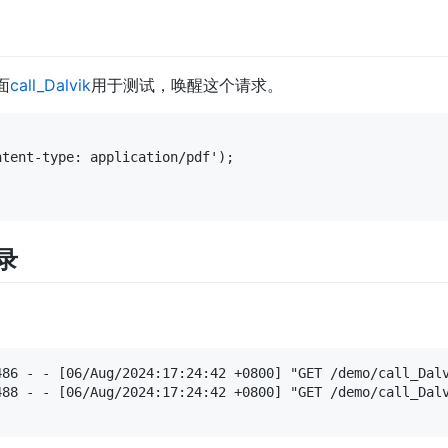
面
call_Dalvik
用于测试，唤醒这个请求。
tent-type: application/pdf');

录
486 - - [06/Aug/2024:17:24:42 +0800] "GET /demo/call_Dal
488 - - [06/Aug/2024:17:24:42 +0800] "GET /demo/call_Dalv