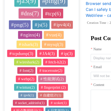
ja3(9)
ping(9)
Browser sendi
Can I safely 
dns(7)
tcp(6)
WebView - can
Creation Time：2
png(5)
js(5)
ipv4(4)
nginx(4)
vue(4)
Post C
tshark(3)
mysql(3)
Name
tcpdump(3)
JA4(3)
ip(3)
wireshark(2)
fetch-h2(2)
Email
font(2)
traceroute(2)
webp(2)
性能测试(2)
Content
wintun(2)
fingerprint (2)
ipv6(1)
自建统计(1)
socket_addrinfo(1)
scoket(1)
站点数据统计(1)
日常踩坑(1)