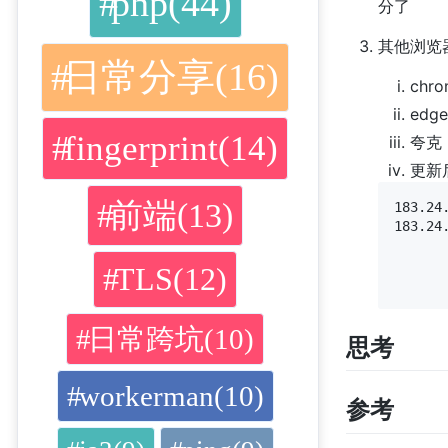
php(44)
分了
其他浏览
日常分享(16)
ch
ed
fingerprint(14)
夸克（
更新后
前端(13)
183.24
183.24
TLS(12)
日常跨坑(10)
思考
workerman(10)
参考