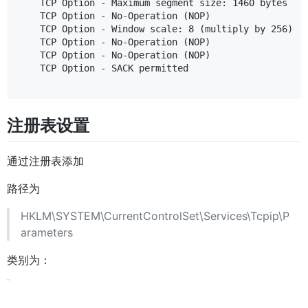
    TCP Option - Maximum segment size: 1460 bytes

    TCP Option - No-Operation (NOP)

    TCP Option - Window scale: 8 (multiply by 256)

    TCP Option - No-Operation (NOP)

    TCP Option - No-Operation (NOP)

    TCP Option - SACK permitted

注册表设置
通过注册表添加
路径为
HKLM\SYSTEM\CurrentControlSet\Services\Tcpip\P
arameters
类别为：
DWORD (32-bit)