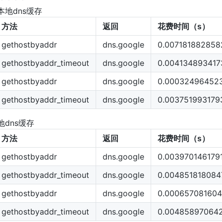
本地dns缓存
方法
返回
花费时间（s）
gethostbyaddr
dns.google
0.007181882858
gethostbyaddr_timeout
dns.google
0.004134893417
gethostbyaddr
dns.google
0.00032496452
gethostbyaddr_timeout
dns.google
0.003751993179
地dns缓存
方法
返回
花费时间（s）
gethostbyaddr
dns.google
0.003970146179
gethostbyaddr_timeout
dns.google
0.004851818084
gethostbyaddr
dns.google
0.00065708160
gethostbyaddr_timeout
dns.google
0.00485897064