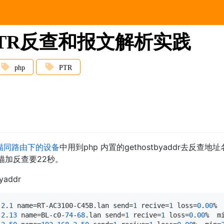
 PTR反查和报文解析实践
php
PTR
扫描同路由下的设备
中用到php 内置的gethostbyaddr去反
描加反查要22秒。
yaddr
.
2
.
1
 name=RT-AC3100-C45B.lan send=
1
 recive=
1
 loss=
0
.
00
% 
.
2
.
13
 name=BL-c0-
74
-
68
.lan send=
1
 recive=
1
 loss=
0
.
00
%  m