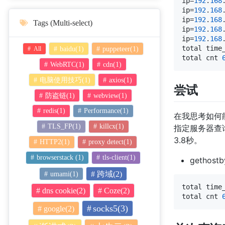
ip=
192
.
168
ip=
192
.
168
ip=
192
.
168
Tags (Multi-select)
ip=
192
.
168
ip=
192
.
168
total time
baidu(1)
puppeteer(1)
All
total cnt 
WebRTC(1)
cdn(1)
电脑使用技巧(1)
axios(1)
尝试
防盗链(1)
webview(1)
redis(1)
Performance(1)
在我思考如何
TLS_FP(1)
killcx(1)
指定服务器查
3.8秒。
HTTP2(1)
proxy detect(1)
browserstack (1)
tls-client(1)
gethostb
umami(1)
跨域(2)
total time
dns cookie(2)
Coze(2)
total cnt 
socks5(3)
google(2)