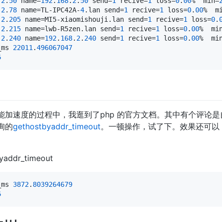
.
2
.
50
 name=
192
.
168
.
2
.
50
 send=
1
 recive=
1
 loss=
0
.
00
%  min=
.
2
.
78
 name=TL-IPC42A-
4
.lan send=
1
 recive=
1
 loss=
0
.
00
%  m
.
2
.
205
 name=MI5-xiaomishouji.lan send=
1
 recive=
1
 loss=
0
.
.
2
.
215
 name=lwb-R5zen.lan send=
1
 recive=
1
 loss=
0
.
00
%  mi
.
2
.
240
 name=
192
.
168
.
2
.
240
 send=
1
 recive=
1
 loss=
0
.
00
%  mi
_ms 
22011
.
496067047
6
能加速度的过程中，我逛到了php 的官方文档。其中有个评论
询的
gethostbyaddr_timeout
。一顿操作，试了下。效果还可以
yaddr_timeout
_ms 
3872
.
8039264679
6