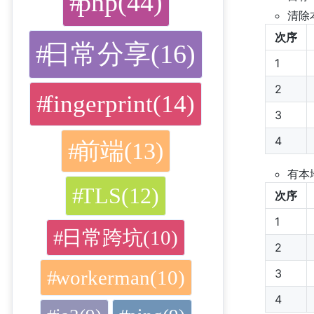
php(44)
清除
次序
日常分享(16)
1
2
fingerprint(14)
3
4
前端(13)
有本
TLS(12)
次序
1
日常跨坑(10)
2
workerman(10)
3
4