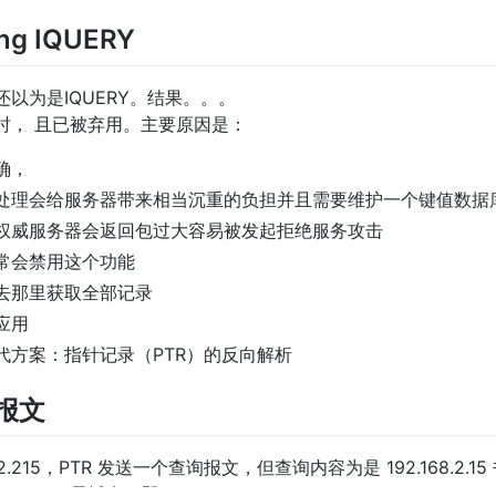
ing IQUERY
以为是IQUERY。结果。。。
已过时， 且已被弃用。主要原因是：
确，
处理会给服务器带来相当沉重的负担并且需要维护一个键值数据
权威服务器会返回包过大容易被发起拒绝服务攻击
常会禁用这个功能
去那里获取全部记录
应用
代方案：指针记录（PTR）的反向解析
查报文
8.2.215，PTR 发送一个查询报文，但查询内容为是 192.168.2.15 
ddr.arpa 子域名，即