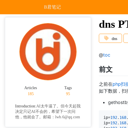
B君笔记
dns
dns
@
toc
前文
之前在
php
Articles
Tags
如下数据，扫
185
95
gethostb
Introduction:
AI太牛逼了。但今天起我
决定只记AI不会的，希望下一次问
他，他就会了。邮箱：lwb.6@qq.com
ip=
192
.
168
ip=
192
.
168