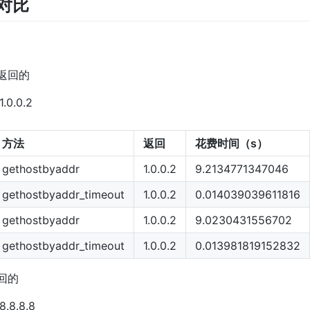
对比
t返回的
.0.0.2
方法
返回
花费时间（s）
gethostbyaddr
1.0.0.2
9.2134771347046
gethostbyaddr_timeout
1.0.0.2
0.014039039611816
gethostbyaddr
1.0.0.2
9.0230431556702
gethostbyaddr_timeout
1.0.0.2
0.013981819152832
返回的
.8.8.8