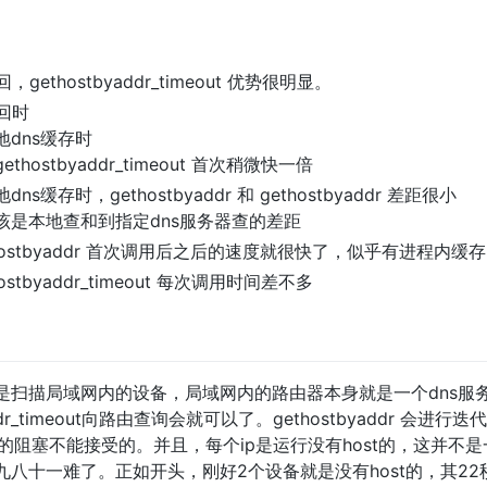
回，gethostbyaddr_timeout 优势很明显。
返回时
地dns缓存时
gethostbyaddr_timeout 首次稍微快一倍
dns缓存时，gethostbyaddr 和 gethostbyaddr 差距很小
该是本地查和到指定dns服务器查的差距
thostbyaddr 首次调用后之后的速度就很快了，似乎有进程内缓存
hostbyaddr_timeout 每次调用时间差不多
是扫描局域网内的设备，局域网内的路由器本身就是一个dns服
yaddr_timeout向路由查询会就可以了。gethostbyaddr 
9s的阻塞不能接受的。并且，每个ip是运行没有host的，这并
八十一难了。正如开头，刚好2个设备就是没有host的，其22秒的组