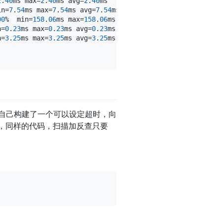
2
.
40
ms max=
2
.
40
ms avg=
2
.
40
ms

in=
7
.
54
ms max=
7
.
54
ms avg=
7
.
54
ms

00
%  min=
158
.
06
ms max=
158
.
06
ms avg=
158
.
06
ms

n=
0
.
23
ms max=
0
.
23
ms avg=
0
.
23
ms

n=
3
.
25
ms max=
3
.
25
ms avg=
3
.
25
ms

是自己构建了一个可以设定超时，向
，同样的代码，扫描加反查只要