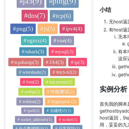
ja3(9)
ping(9)
小结
dns(7)
tcp(6)
无host返
png(5)
js(5)
ipv4(4)
有host
无本
nginx(4)
vue(4)
tshark(3)
mysql(3)
有本地
这应
tcpdump(3)
JA4(3)
ip(3)
ge
wireshark(2)
fetch-h2(2)
get
font(2)
traceroute(2)
实例分析
webp(2)
性能测试(2)
wintun(2)
fingerprint (2)
首先我的脚本
gethostb
ipv6(1)
自建统计(1)
host返回，
socket_addrinfo(1)
scoket(1)
用，妥妥的九九
站点数据统计(1)
日常踩坑(1)