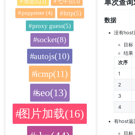
单次查询
渐进式(3)
七牛云(3)
http(5)
puppeteer (4)
数据
proxy guess(5)
没有hos
socket(8)
目标 1
结果
autojs(10)
次序
icmp(11)
1
2
seo(13)
3
4
图片加载(16)
有host
目标 8