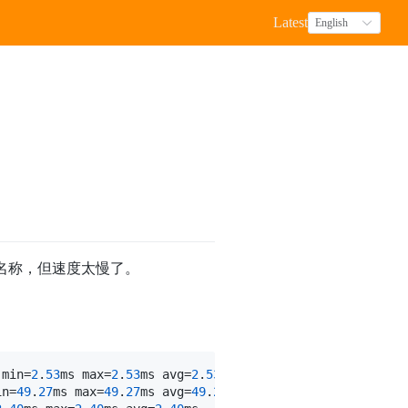
Latest
English
查地址名称，但速度太慢了。
 min=
2
.
53
ms max=
2
.
53
ms avg=
2
.
53
ms

in=
49
.
27
ms max=
49
.
27
ms avg=
49
.
27
ms
