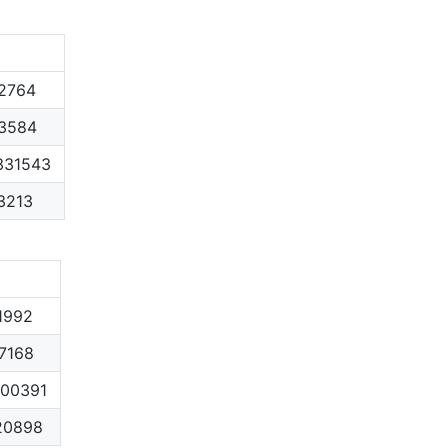
2764
3584
331543
3213
1992
7168
400391
20898