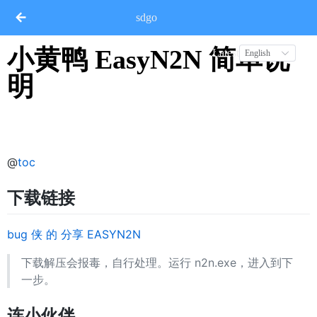
sdgo
小黄鸭 EasyN2N 简单说
Latest
English
明
@
toc
下载链接
bug 侠 的 分享 EASYN2N
下载解压会报毒，自行处理。运行 n2n.exe，进入到下
一步。
连小伙伴